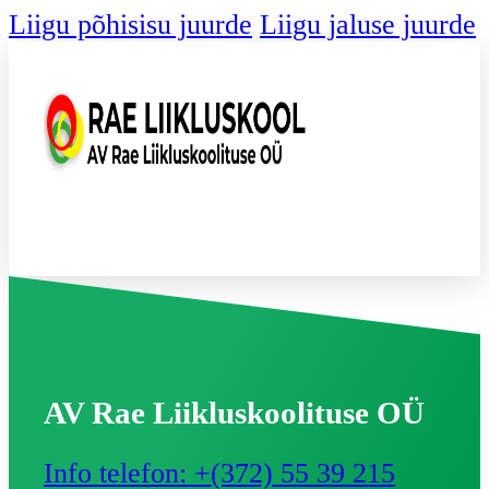
Liigu põhisisu juurde
Liigu jaluse juurde
AV Rae Liikluskoolituse OÜ
Info telefon: +(372) 55 39 215