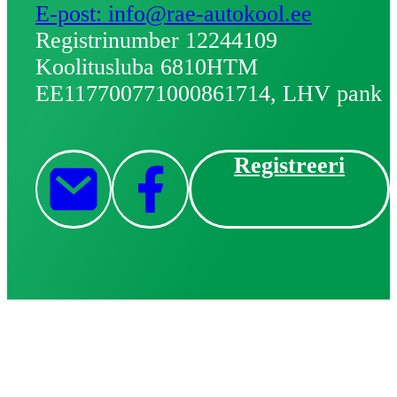
E-post: info@rae-autokool.ee
Registrinumber 12244109
Koolitusluba 6810HTM
EE117700771000861714, LHV pank
Registreeri