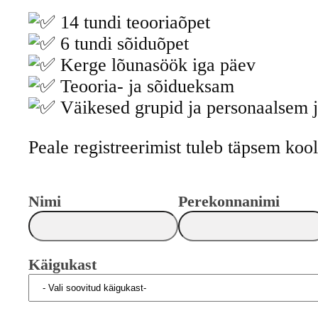
14
tundi teooriaõpet
6 tundi sõiduõpet
Kerge lõunasöök iga päev
Teooria- ja sõidueksam
Väikesed grupid ja personaalsem
Peale registreerimist tuleb täpsem kool
Guardian
Nimi
Perekonnanimi
Käigukast