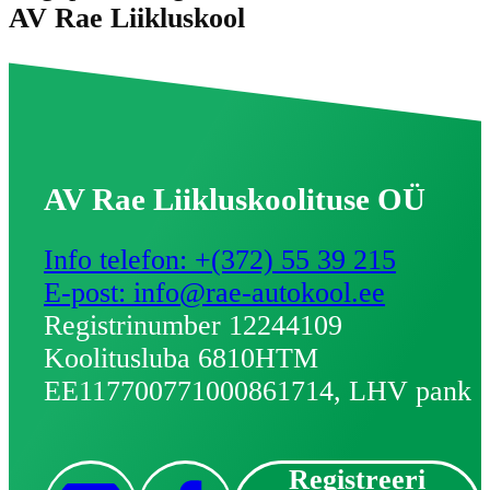
AV Rae Liikluskool
AV Rae Liikluskoolituse OÜ
Info telefon: +(372) 55 39 215
E-post: info@rae-autokool.ee
Registrinumber 12244109
Koolitusluba 6810HTM
EE117700771000861714, LHV pank
Registreeri